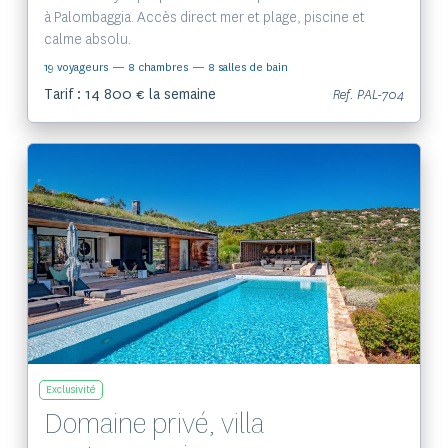
à Palombaggia. Accès direct mer et plage, piscine et
calme absolu.
19 voyageurs
— 8 chambres
— 8 salles de bain
Tarif : 14 800 € la semaine
Ref. PAL-704
Voir le bien
Exclusivité
Domaine privé, villa