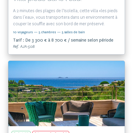
A 2 minutes des plages de l'Isolella, cette villa «les pieds
dans l’eau», vous transportera dans un environnement à
couper le souffle avec son bord de mer préservé.
10 voyageurs
— 5 chambres
— 5 salles de bain
Tarif : De 3 300 € à 8 700 € / semaine selon période
Ref. AJA-508
Voir le bien