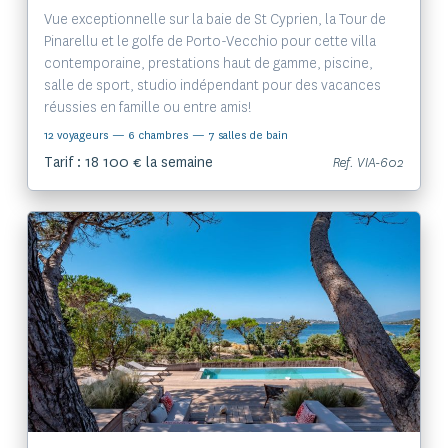
Vue exceptionnelle sur la baie de St Cyprien, la Tour de
Pinarellu et le golfe de Porto-Vecchio pour cette villa
contemporaine, prestations haut de gamme, piscine,
salle de sport, studio indépendant pour des vacances
réussies en famille ou entre amis!
12 voyageurs
— 6 chambres
— 7 salles de bain
Tarif : 18 100 € la semaine
Ref. VIA-602
Voir le bien