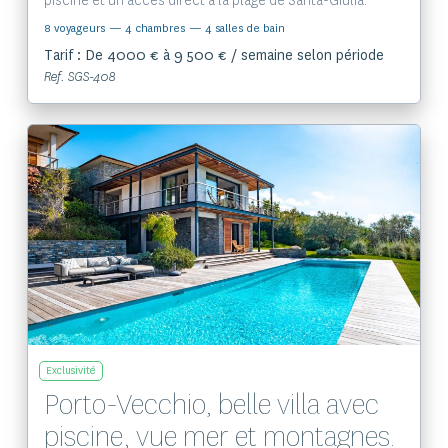
piscine et un accès direct à la plage de Santa-Giulia.
8 voyageurs
— 4 chambres
— 4 salles de bain
Tarif : De 4000 € à 9 500 € / semaine selon période
Ref. SGS-408
Voir le bien
Exclusivité
Porto-Vecchio, belle villa avec
piscine, vue mer et montagnes.