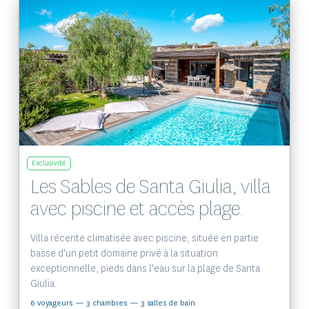
Voir le bien
Exclusivité
Les Sables de Santa Giulia, villa
avec piscine et accès plage.
Villa récente climatisée avec piscine, située en partie
basse d'un petit domaine privé à la situation
exceptionnelle, pieds dans l'eau sur la plage de Santa
Giulia.
6 voyageurs
— 3 chambres
— 3 salles de bain