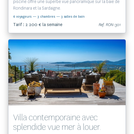
piscine offre une superbe vue panoramique sur la baie de
Rondinara et la Sardaigne.
6 voyageurs
— 3 chambres
— 3 salles de bain
Tarif : 2 200 € la semaine
Ref. RON-301
Voir le bien
Villa contemporaine avec
splendide vue mer à louer.