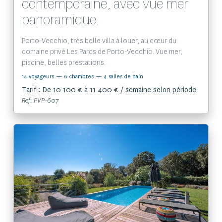
contemporaine, avec vue mer
panoramique.
Porto-Vecchio, très belle villa à louer, au cœur du
domaine privé Les Parcs de Porto-Vecchio. Vue mer,
piscine, belles prestations.
14 voyageurs
— 6 chambres
— 4 salles de bain
Tarif : De 10 100 € à 11 400 € / semaine selon période
Ref. PVP-607
Voir le bien