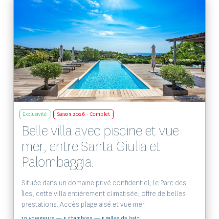
Voir le bien
Exclusivité
Saison 2026 - Complet
Belle villa avec piscine et vue
mer, entre Santa Giulia et
Palombaggia.
Située dans un domaine privé confidentiel, le Parc des
Îles, cette villa entièrement climatisée, offre de belles
prestations. Accès plage aisé et vue mer.
10 voyageurs
— 5 chambres
— 5 salles de bain