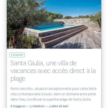
Voir le bien
Exclusivité
Santa Giulia, une villa de
vacances avec accès direct à la
plage.
Porto-Vecchio, situation exceptionnelle pour cette belle
villa contemporaine à louer, dans un domaine privé pieds
dans l'eau, bordé par la superbe plage de Santa Giulia.
6 voyageurs
— 3 chambres
— 3 salles de bain