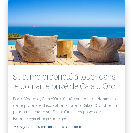
Voir le bien
Sublime propriété à louer dans
le domaine privé de Cala d'Oro.
Porto Vecchio, Cala d'Oro. Située en position dominante,
cette propriété d'exception à louer à Cala d'Oro offre un
panorama unique sur Santa Giulia, les plages de
Palombaggia et le grand large.
12 voyageurs
— 6 chambres
— 6 salles de bain