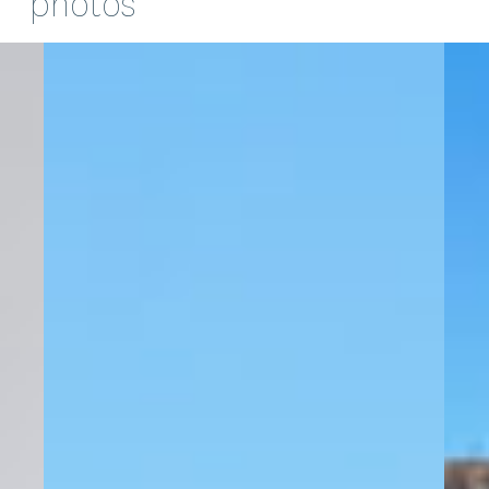
photos
doux, propose deux lits simples pouvant être réunis. Toutes
deux climatisées, dotées de rangements intégrés sur-
mesure et d’un coin bureau, elles s’ouvrent chacune sur la
même terrasse abritée dans la végétation méditerranéenne
— un espace lounge calme et intimiste. Elles partagent une
salle d’eau avec douche à l’italienne et vasque.
6 | EN RÉSUMÉ
Alliant architecture contemporaine en pierre, décoration
soignée et situation privilégiée aux portes de Palombaggia,