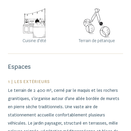
Des biens d’exception dans des lieux d’exception,
faites partie de nos clients privilégiés, et restez
informés de nos nouveautés, de nos exclusivités, de
nos biens confidentiels et de notre actualité.
E-
Cuisine d'été
Terrain de pétanque
mail
*
Espaces
1 | LES EXTÉRIEURS
Le terrain de 2 400 m², cerné par le maquis et les rochers
granitiques, s’organise autour d’une allée bordée de murets
en pierre sèche traditionnels. Une vaste aire de
stationnement accueille confortablement plusieurs
véhicules. Le jardin paysager, structuré en terrasses, mêle