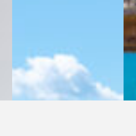
cette villa incarne parfaitement l’art de vivre corse. Entre
piscine chauffée, vue mer, terrasses aménagées et intérieurs
raffinés, elle réunit toutes les conditions d’un séjour
d’exception en famille ou entre amis.
Équipements :
Climatisation dans toutes les pièces
Piscine chauffée 11×6 m, sécurisée par volet roulant
Cuisine entièrement équipée
Cuisine d’été avec plancha
Salon TV
Wifi
Terrain de pétanque
Balançoire enfants