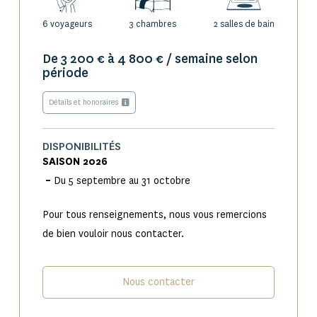
6 voyageurs
3 chambres
2 salles de bain
De 3 200 € à 4 800 € / semaine selon
période
4 | LA CHAMBRE PARENTALE
Détails et honoraires
La chambre parentale, spacieuse et soignée, bénéficie d’une
large baie vitrée s’ouvrant sur le jardin et la mer. Le papier
DISPONIBILITÉS
SAISON 2026
peint graphique en tête de lit, la TV et la climatisation en
–
Du 5 septembre au 31 octobre
font un espace à la fois confortable et très bien décoré. Un
vaste dressing sur-mesure entièrement aménagé, complète
Pour tous renseignements, nous vous remercions
l’ensemble. La salle d’eau privative, accessible par une arche,
de bien vouloir nous contacter.
affiche de très belles finitions et accueille une double
vasque, une large douche à l’italienne et WC.
Nous contacter