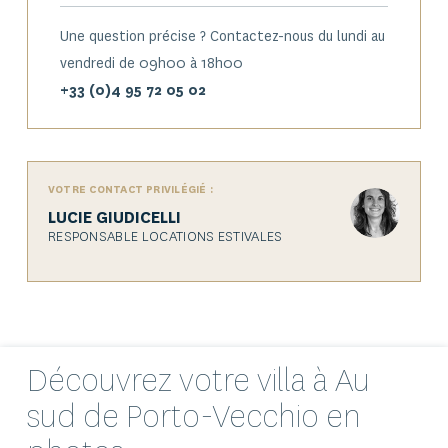
Une question précise ? Contactez-nous du lundi au
vendredi de 09h00 à 18h00
+33 (0)4 95 72 05 02
VOTRE CONTACT PRIVILÉGIÉ :
LUCIE GIUDICELLI
RESPONSABLE LOCATIONS ESTIVALES
5 | LES AUTRES CHAMBRES
Les deux chambres côté jardin forment un espace nuit bien
Découvrez votre
villa
à Au
pensé. La chambre 2, habillée d’un papier peint tropical vert
sud de Porto-Vecchio en
sauge, accueille un lit double ; la chambre 3, au décor plus