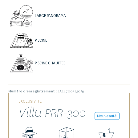
TV. La salle à manger, avec sa table ronde et ses chaises en
bois naturel, s’ouvre sur la terrasse et la mer par de larges
LARGE PANORAMA
baies vitrées coulissantes, la vue s’invite littéralement à
table. La cuisine ouverte, entièrement équipée, affiche un
caractère résolument contemporain avec ses façades noires
PISCINE
laquées et son îlot central. Elle bénéficie elle aussi d’un
accès direct sur la terrasse et d’une vue mer dégagée.
PISCINE CHAUFFÉE
Numéro d'enregistrement :
2A247003250F9
EXCLUSIVITÉ
Villa
PRR-300
Nouveauté