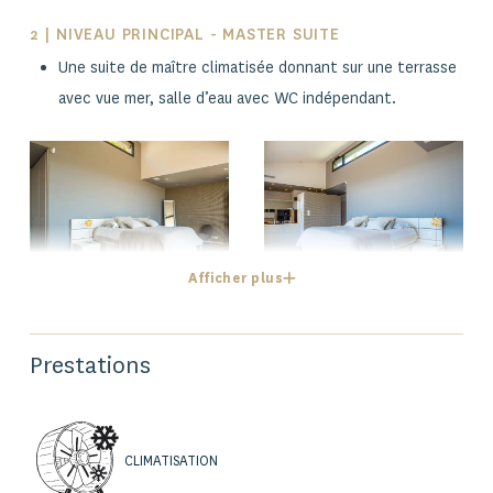
2 | NIVEAU PRINCIPAL - MASTER SUITE
Une suite de maître climatisée donnant sur une terrasse
avec vue mer, salle d’eau avec WC indépendant.
Afficher plus
Prestations
3 | NIVEAU INFÉRIEUR
Salle de cinéma,
3 chambres climatisées s’ouvrant sur une terrasse avec
CLIMATISATION
vue mer, chacune disposant de sa salle d’eau avec WC,