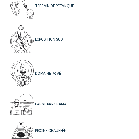
TERRAIN DE PÉTANQUE
4 | ESPACES EXTÉRIEURS
EXPOSITION SUD
Piscine chauffée à débordement de 12 x 4,5 m sécurisée
par un volet roulant,
Vastes terrasses aménagées, salon et salle à manger
d’été, bar, four à pizza, plancha à gaz…,
DOMAINE PRIVÉ
Douche extérieure et WC Indépendant,
Terrain de pétanque.
LARGE PANORAMA
PISCINE CHAUFFÉE