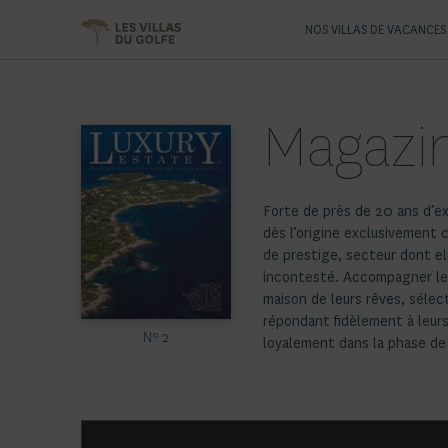
NOS VILLAS DE VACANCES
Magazin
Forte de près de 20 ans d’ex
juridiques et enfin leur pro
dès l’origine exclusivement 
mesure, telles sont les mi
de prestige, secteur dont el
équipes avec pour seule ambi
incontesté. Accompagner les 
respect scrupuleux des 
maison de leurs rêves, sélec
confidentialité est seul gar
répondant fidèlement à leurs
Nº 2
loyalement dans la phase de 