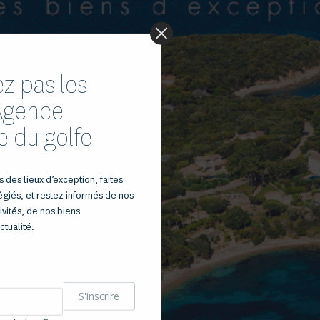
 pas les
'Agence
e du golfe
 des lieux d’exception, faites
légiés, et restez informés de nos
vités, de nos biens
ctualité.