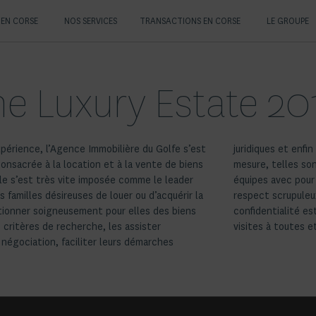
 EN CORSE
NOS SERVICES
TRANSACTIONS EN CORSE
LE GROUPE
e Luxury Estate 20
périence, l’Agence Immobilière du Golfe s’est
poser un service de «Property Management» sur
consacrée à la location et à la vente de biens
ssions que remplissent quotidiennement nos
le s’est très vite imposée comme le leader
tion de combler leurs attentes. En effet le
familles désireuses de louer ou d’acquérir la
principes d’écoute, de sobriété et de
tionner soigneusement pour elles des biens
ant d’un conseil pertinent et fiable. Bonnes
 critères de recherche, les assister
visites à toutes et
négociation, faciliter leurs démarches