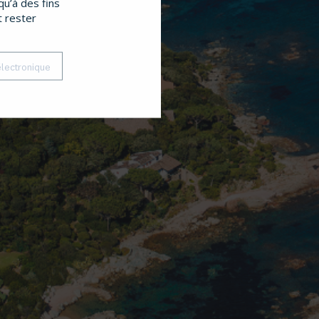
qu’à des fins
t rester