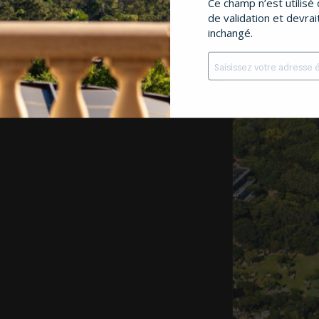
Ce champ n’est utilisé 
de validation et devrai
inchangé.
E-
mail
*