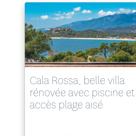
Voir le bien
Cala Rossa, belle villa
rénovée avec piscine et
accès plage aisé.