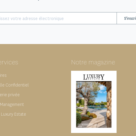
S'inscr
ervices
Notre magazine
ires
lle Confidentiel
erie privée
 Management
 Luxury Estate