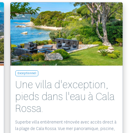
Voir le bien
Exceptionnel
Une villa d'exception,
pieds dans l'eau à Cala
Rossa.
Superbe villa entièrement rénovée avec accès direct à
la plage de Cala Rossa. Vue mer panoramique, piscine,