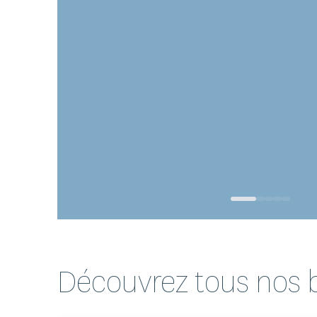
0
1
2
3
4
Découvrez tous nos b